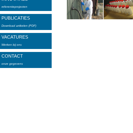
referentieprojecten
PUBLICATIES
Download artikelen (PDF)
VACATURES
Werken bij ons
CONTACT
onze gegevens