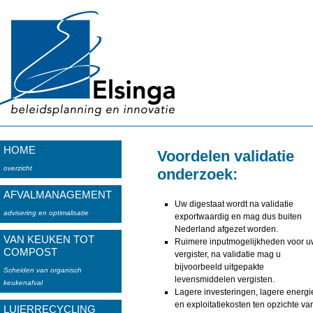
HOME
Voordelen validatie
overzicht
onderzoek:
AFVALMANAGEMENT
Uw digestaat wordt na validatie
advisering en optimalisatie
exportwaardig en mag dus buiten
Nederland afgezet worden.
VAN KEUKEN TOT
Ruimere inputmogelijkheden voor u
COMPOST
vergister, na validatie mag u
bijvoorbeeld uitgepakte
Scheiden van organisch
levensmiddelen vergisten.
keukenafval
Lagere investeringen, lagere energi
en exploitatiekosten ten opzichte va
LUIERRECYCLING