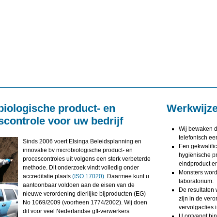
biologische product- en
Werkwijz
scontrole voor uw bedrijf
Wij bewaken d
telefonisch ee
Sinds 2006 voert Elsinga Beleidsplanning en
Een gekwalific
innovatie bv microbiologische product- en
hygiënische pr
procescontroles uit volgens een sterk verbeterde
eindproduct en
methode. Dit onderzoek vindt volledig onder
Monsters word
accreditatie plaats
(ISO 17020)
. Daarmee kunt u
laboratorium.
aantoonbaar voldoen aan de eisen van de
De resultaten 
nieuwe verordening dierlijke bijproducten (EG)
zijn in de ver
No 1069/2009 (voorheen 1774/2002). Wij doen
vervolgacties 
dit voor veel Nederlandse gft-verwerkers
U ontvangt bi