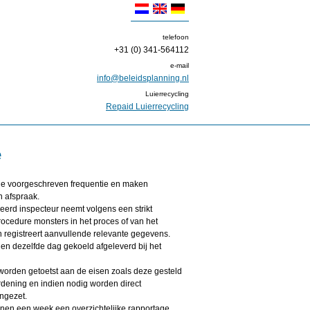
telefoon
+31 (0) 341-564112
e-mail
info@beleidsplanning.nl
Luierrecycling
Repaid Luierrecycling
e
e voorgeschreven frequentie en maken
n afspraak.
eerd inspecteur neemt volgens een strikt
ocedure monsters in het proces of van het
 registreert aanvullende relevante gegevens.
en dezelfde dag gekoeld afgeleverd bij het
worden getoetst aan de eisen zoals deze gesteld
ordening en indien nodig worden direct
ingezet.
nnen een week een overzichtelijke rapportage,