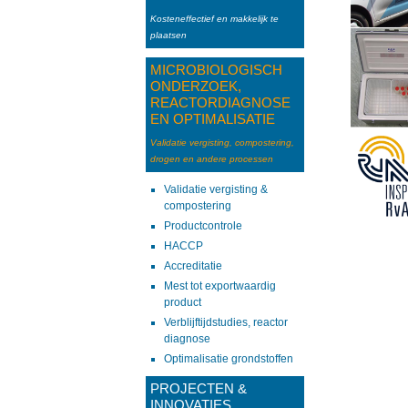
Kosteneffectief en makkelijk te
plaatsen
MICROBIOLOGISCH
ONDERZOEK,
REACTORDIAGNOSE
EN OPTIMALISATIE
Validatie vergisting, compostering,
drogen en andere processen
Validatie vergisting &
compostering
Productcontrole
HACCP
Accreditatie
Mest tot exportwaardig
product
Verblijftijdstudies, reactor
diagnose
Optimalisatie grondstoffen
PROJECTEN &
INNOVATIES